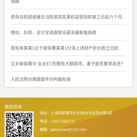
锦旗
原告自知道或者应当知道其民事权益受到损害之日起六个月内提起诉讼，要求撤销民事调解书，于法有据
微信、抖音、支付宝调查取证最全最新版指南
原告朱某某1应于被告曹某某1付清上述财产折价款之日起十日内协助被告曹某某1办理上海市奉贤区大叶公路***弄***号***室房屋产权变更登记手续
丈夫偷偷赠与“女友们”的那些大额款项，妻子能否要求返还?
人民法院对离婚案件的判案标准
微信咨询
地址：上海陆家嘴世纪大道88号金茂大厦9层
电话：13817668278
邮箱：gaojunlaw@126.com