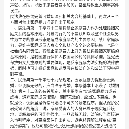
声张、求助，以致于施暴者变本加厉，甚至导致重大刑事案件
发生。
民法典在吸纳完善《婚姻法》相关内容的基础上，再次从三个
方面对禁止家庭暴力问题作出了规定。
一、民法典第一千零四十二条将禁止家庭暴力作为处理婚姻家
庭关系的基本原则。对暴力行为的不当认知以及整个社会以男
性为主导的意识形态是造成家庭暴力的主要原因。禁止家庭暴
力，是维护家庭成员人身安全和财产安全的必要措施，也是全
社会的共同责任。将禁止家庭暴力上升为民法典婚姻家庭编的
基本原则，是我国履行保护人权国际公约的具体承诺，是宪法
保护妇女儿童原则的重要体现，是反家庭暴力法实施的法律依
据，同时也可让婚姻家庭和谐发展在私法自治和公法干预中得
到平衡。
二、民法典第一千零七十九条规定，因家庭暴力提出诉讼离
婚，经调解无效的，应当准予离婚。本条基本上沿袭了《婚姻
法》第三十二条的有关规定，其中提到有“实施家庭暴力或者
虐待、遗弃家庭成员”情形，调解无效的，应当准予离婚。也
就是说，调解虽是诉讼离婚必不可少的法定程序，但从保护家
暴受害人的角度上讲，家暴受害人的人身已处于现实危险境
地，调解和好的可能性很小。一旦调解无效，法院应当直接进
入审判程序，对离婚案件作出判决，避免将调解过程变成“离
婚冷静期”，也尽可能减少过长诉讼时间给家暴受害人造成的