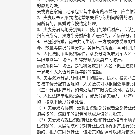
的原则判决。
夫或妻在家庭土地承包经营中享有的权益等，应当依
2、夫妻以书面形式约定婚姻关系存续期间所得的财
同所有的，离婚时应按约定处理。
3、夫妻分居两地分别管理、使用的婚后财产，应认
归各自所有。双方所分财产相差悬殊的，差额部分，
4、已登记结婚，尚未共同生活，一方或双方受赠的
源、数量等情况合理分割。各自出资购置、各自使用
5、人民法院审理离婚案件，涉及分割发放到军人名
年限乘以年平均值，所得数额为夫妻共同财产。
前款所称年平均值，是指将发放到军人名下的上述费
十岁与军人入伍时实际年龄的差额。
6、夫妻双方分割共同财产中的股票、债券、投资基
者按市价分配有困难的，人民法院可以根据数量按比
（三）分割财产时，如何处理在有限责任公司、合伙
1、人民法院审理离婚案件，涉及分割夫妻共同财产
的，按以下情形分别处理：
（1）夫妻双方协商一致将出资额部分或者全部转让
购买权的，该股东的配偶可以成为该公司股东；
（2）夫妻双方就出资额转让份额和转让价格等事项
出资额的，人民法院可以对转让出资所得财产进行分
额的，视为其同意转让，该股东的配偶可以成为该公