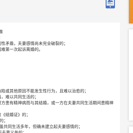
准
：
则性矛盾，夫妻感情尚未完全破裂的；
困难第一次起诉离婚的。
缺陷或其他原因不能发生性行为，且难以治愈的；
情，难以共同生活的；
对方患有精神病而与其结婚，或一方在夫妻共同生活期间患精神
取《结婚证》的；
的；
者虽共同生活多年，但确未建立起夫妻感情的；
行夫妻义务的；