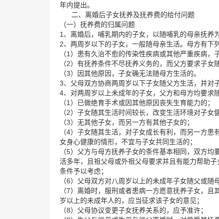
年内提出。
二、离婚后子女抚养及抚养费的给付问题
（一）抚养费的归属问题
1、离婚后，哺乳期内的子女，以随哺乳的母亲抚养
2、两周岁以下的子女，一般随母亲生活。母方有下
（1）患有久治不愈的传染性疾病或其他严重疾病，
（2）有抚养条件不尽抚养义务的，而父方要求子女
（3）因其他原因，子女确无法随母方生活的。
3、父母双方协商两周岁以下子女随父方生活，并对
4、对两周岁以上未成年的子女，父方和母方均要求
（1）已做绝育手术或因其他原因丧失生育能力的；
（2）子女随其生活时间较长，改变生活环境对子女
（3）无其他子女，而另一方有其他子女的；
（4）子女随其生活，对子女成长有利，而另一方患
女身心健康的情形，不宜与子女共同生活的；
（5）父方与母方抚养子女的条件基本相同，双方均
活多年，且祖父母或外祖父母要求并且有能力帮助子
条件予以考虑；
（6）父母双方对八周岁以上的未成年子女随父或随
（7）离婚时，服刑或者患病一方愿意抚养子女，且
岁以上的未成年人的，应当征求该子女的意见；
（8）父母协议变更子女抚养关系的，应予准许；