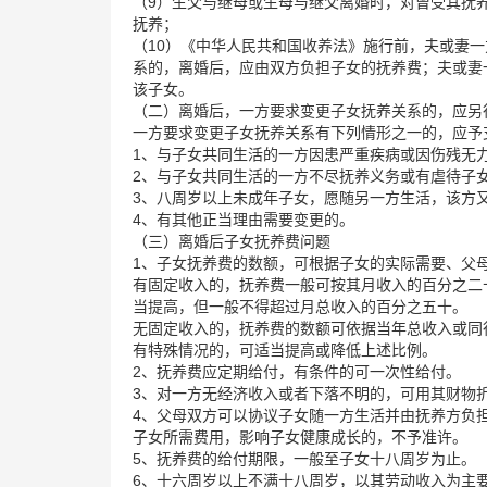
（9）生父与继母或生母与继父离婚时，对曾受其抚
抚养；
（10）《中华人民共和国收养法》施行前，夫或妻
系的，离婚后，应由双方负担子女的抚养费；夫或妻
该子女。
（二）离婚后，一方要求变更子女抚养关系的，应另
一方要求变更子女抚养关系有下列情形之一的，应予
1、与子女共同生活的一方因患严重疾病或因伤残无
2、与子女共同生活的一方不尽抚养义务或有虐待子
3、八周岁以上未成年子女，愿随另一方生活，该方
4、有其他正当理由需要变更的。
（三）离婚后子女抚养费问题
1、子女抚养费的数额，可根据子女的实际需要、父
有固定收入的，抚养费一般可按其月收入的百分之二
当提高，但一般不得超过月总收入的百分之五十。
无固定收入的，抚养费的数额可依据当年总收入或同
有特殊情况的，可适当提高或降低上述比例。
2、抚养费应定期给付，有条件的可一次性给付。
3、对一方无经济收入或者下落不明的，可用其财物
4、父母双方可以协议子女随一方生活并由抚养方负
子女所需费用，影响子女健康成长的，不予准许。
5、抚养费的给付期限，一般至子女十八周岁为止。
6、十六周岁以上不满十八周岁，以其劳动收入为主