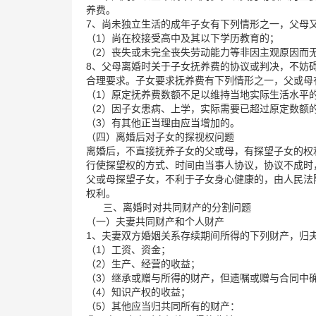
养费。
7、尚未独立生活的成年子女有下列情形之一，父母
（1）尚在校接受高中及其以下学历教育的；
（2）丧失或未完全丧失劳动能力等非因主观原因而
8、父母离婚时关于子女抚养费的协议或判决，不妨
合理要求。子女要求抚养费有下列情形之一，父或母
（1）原定抚养费数额不足以维持当地实际生活水平
（2）因子女患病、上学，实际需要已超过原定数额
（3）有其他正当理由应当增加的。
（四）离婚后对子女的探视权问题
离婚后，不直接抚养子女的父或母，有探望子女的权
行使探望权的方式、时间由当事人协议，协议不成时
父或母探望子女，不利于子女身心健康的，由人民法
权利。
三、离婚时对共同财产的分割问题
（一）夫妻共同财产和个人财产
1、夫妻双方婚姻关系存续期间所得的下列财产，归
（1）工资、资金；
（2）生产、经营的收益；
（3）继承或赠与所得的财产，但遗嘱或赠与合同中
（4）知识产权的收益；
（5）其他应当归共同所有的财产：