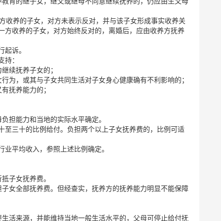
养教育的继子女，继父或继母不同意继续抚养的，仍应由生父母
一方收养的子女，对方未表示反对，并与该子女形成事实收养关
一方收养的子女，对方始终反对的，离婚后，应由收养方抚养
行起诉。
支持：
力继续抚养子女的；
女行为，或其与子女共同生活对子女身心健康确有不利影响的；
又有抚养能力的；
母负担能力和当地的实际水平确定。
十至三十的比例给付。负担两个以上子女抚养费的，比例可适
行业平均收入，参照上述比例确定。
折抵子女抚养费。
担子女全部抚养费。但经查实，抚养方的抚养能力明显不能保障
要生活来源，并能维持当地一般生活水平的，父母可停止给付抚