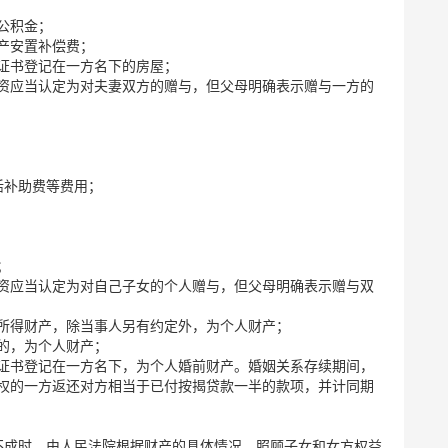
公积金；
产安置补偿费；
证书登记在一方名下的房屋；
资应当认定为对夫妻双方的赠与，但父母明确表示赠与一方的
活补助费等费用；
；
；
资应当认定为对自己子女的个人赠与，但父母明确表示赠与双
所得财产，除当事人另有约定外，为个人财产；
的，为个人财产；
证书登记在一方名下，为个人婚前财产。婚姻关系存续期间，
权的一方返还对方相当于已付按揭贷款一半的款项，并计同期
不成时，由人民法院根据财产的具体情况，照顾子女和女方权益