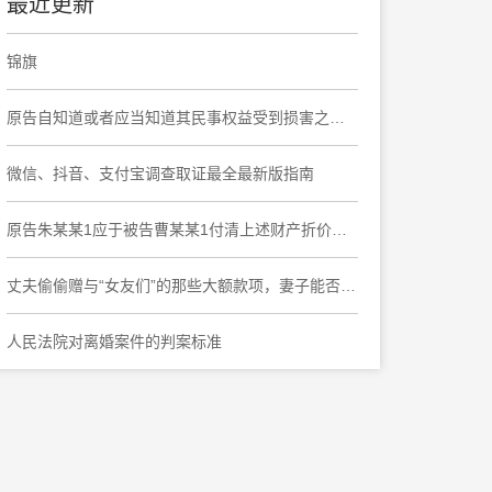
最近更新
锦旗
原告自知道或者应当知道其民事权益受到损害之日起六个月内提起诉讼，要求撤销民事调解书，于法有据
微信、抖音、支付宝调查取证最全最新版指南
原告朱某某1应于被告曹某某1付清上述财产折价款之日起十日内协助被告曹某某1办理上海市奉贤区大叶公路***弄***号***室房屋产权变更登记手续
丈夫偷偷赠与“女友们”的那些大额款项，妻子能否要求返还?
人民法院对离婚案件的判案标准