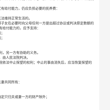
又有给付能力，仍应负担必要的抚养费：
无法维持正常生活的。
碍子女在必要时向父母任何一方提出超过协议或判决原定数额的
有给付能力的，应予支持：
的；
的；
利，另一方有协助的义务。
，由人民法院判决。
院依法中止探望的权利；中止的事由消失后，应当恢复探望的
夫妻共同所有：
确定只归夫或妻一方的财产除外；