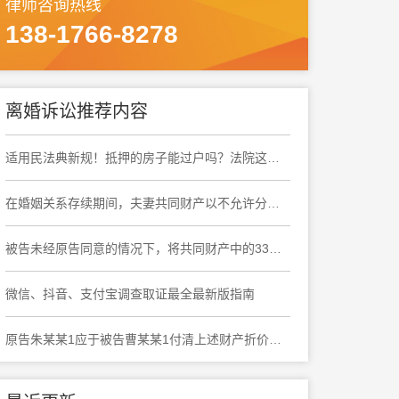
律师咨询热线
138-1766-8278
离婚诉讼推荐内容
适用民法典新规！抵押的房子能过户吗？法院这样判
在婚姻关系存续期间，夫妻共同财产以不允许分割为原则，以允许分割为例外
被告未经原告同意的情况下，将共同财产中的33万元转移，原告要求分割该存款的诉求，符合法律规定中可以分割婚内共同财产的情形
微信、抖音、支付宝调查取证最全最新版指南
原告朱某某1应于被告曹某某1付清上述财产折价款之日起十日内协助被告曹某某1办理上海市奉贤区大叶公路***弄***号***室房屋产权变更登记手续