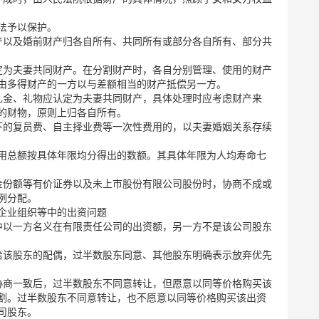
法予以保护。
产以及婚前财产归各自所有、共同所有或部分各自所有、部分共
定为夫妻共同财产。在分割财产时，各自分别管理、使用的财产
由多得财产的一方以与差额相当的财产抵偿另一方。
礼金、礼物应认定为夫妻共同财产，具体处理时应考虑财产来
的财物，原则上归各自所有。
下的复员费、自主择业费等一次性费用的，以夫妻婚姻关系存续
用总额按具体年限均分得出的数额。其具体年限为人均寿命七
金份额等有价证券以及未上市股份有限公司股份时，协商不成或
例分配。
企业组织等中的出资问题
中以一方名义在有限责任公司的出资额，另一方不是该公司股东
给该股东的配偶，过半数股东同意、其他股东明确表示放弃优先
协商一致后，过半数股东不同意转让，但愿意以同等价格购买该
割。过半数股东不同意转让，也不愿意以同等价格购买该出资
司股东。