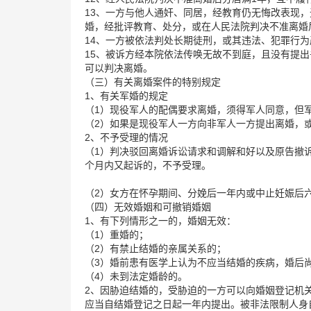
13、一方与他人通奸、同居，经教育仍无悔改表现
婚，经批评教育、处分，或在人民法院判决不准离婚
14、一方被依法判处长期徒刑，或其违法、犯罪行
15、被诉方经本院依法传唤无故不到庭，且没有提
可以判决离婚。
（三）有关离婚案件的特别规定
1、有关军婚的规定
（1）现役军人的配偶要求离婚，须得军人同意，但
（2）如果是现役军人一方向非军人一方提出离婚，
2、不予受理的情况
（1）判决驳回离婚诉讼请求和调解和好以及原告撤
个月内又起诉的，不予受理。
（2）女方在怀孕期间、分娩后一年内或中止妊娠后
（四）无效婚姻和可撤销婚姻
1、有下列情形之一的，婚姻无效：
（1）重婚的；
（2）有禁止结婚的亲属关系的；
（3）婚前患有医学上认为不应当结婚的疾病，婚后
（4）未到法定婚龄的。
2、因胁迫结婚的，受胁迫的一方可以向婚姻登记机
应当自结婚登记之日起一年内提出。被非法限制人身