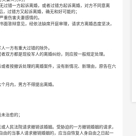
，无过错一方起诉离婚，或者过错方起诉离婚，对方不同意离
后，过错方又起诉离婚，确无和好可能的；
为严重伤害夫妻感情的。
出书面答辩意见，经依法缺席开庭审理，请求方离婚态度坚决，
军人一方有重大过错的除外。
或者双方都是现役军人的离婚纠纷，则应按一般规定处理。
诉或者按撤诉处理的离婚案件，没有新情况、新理由，原告在六
六个月内，男方不得提出离婚。
尚未治愈的；
关或人民法院请求撤销该婚姻。受胁迫的一方撤销婚姻的请求，
自由的当事人请求撤销婚姻的，应当自恢复人身自由之日起一