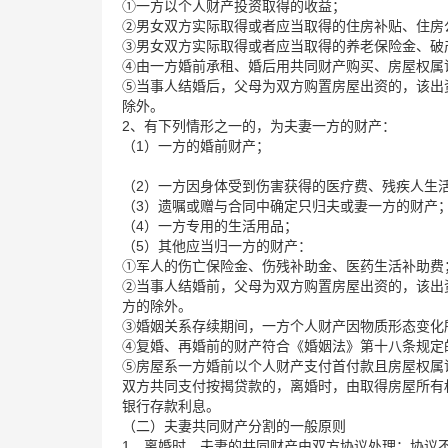
①一方以个人财产投资取得的收益；
②男女双方实际取得或者应当取得的住房补贴、住房
③男女双方实际取得或者应当取得的养老保险金、破
④由一方婚前承租、婚后用共同财产购买、房屋权属
⑤当事人结婚后，父母为双方购置房屋出资的，该出
除外。
2、有下列情形之一的，为夫妻一方的财产：
（1）一方的婚前财产；
（2）一方因身体受到伤害获得的医疗费、残疾人生
（3）遗嘱或赠与合同中确定只归夫或妻一方的财产
（4）一方专用的生活用品；
（5）其他应当归一方的财产：
①军人的伤亡保险金、伤残补助金、医药生活补助费
②当事人结婚前，父母为双方购置房屋出资的，该出
方的除外。
③婚姻关系存续期间，一方个人财产因物质形态变化
④复婚、再婚前的财产符合《婚姻法》第十八条规定
⑤房屋系一方婚前以个人财产支付首付款且房屋权属
双方共同支付按揭贷款的，离婚时，由取得房屋所有
银行存款利息。
（二）夫妻共同财产分割的一般原则
1、离婚时，夫妻的共同财产由双方协议处理；协议