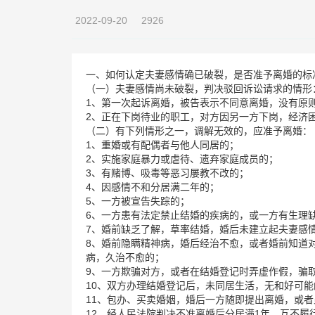
2022-09-20
2926
一、如何认定夫妻感情确已破裂，是否准予离婚的标
（一）夫妻感情尚未破裂，判决驳回诉讼请求的情形
1、第一次起诉离婚，被告表示不同意离婚，没有原
2、正在下岗待业的职工，对方因另一方下岗，经济
（二）有下列情形之一，调解无效的，应准予离婚：
1、重婚或有配偶者与他人同居的；
2、实施家庭暴力或虐待、遗弃家庭成员的；
3、有赌博、吸毒等恶习屡教不改的；
4、因感情不和分居满二年的；
5、一方被宣告失踪的；
6、一方患有法定禁止结婚的疾病的，或一方有生理
7、婚前缺乏了解，草率结婚，婚后未建立起夫妻感
8、婚前隐瞒精神病，婚后经治不愈，或者婚前知道
病，久治不愈的；
9、一方欺骗对方，或者在结婚登记时弄虚作假，骗
10、双方办理结婚登记后，未同居生活，无和好可能
11、包办、买卖婚姻，婚后一方随即提出离婚，或
12、经人民法院判决不准离婚后分居满1年，互不履