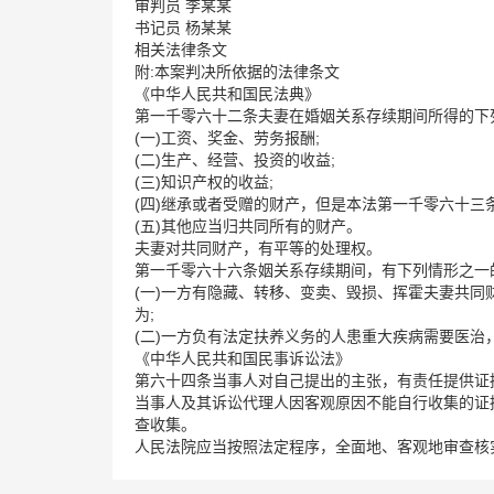
审判员 李某某
书记员 杨某某
相关法律条文
附:本案判决所依据的法律条文
《中华人民共和国民法典》
第一千零六十二条夫妻在婚姻关系存续期间所得的下
(一)工资、奖金、劳务报酬;
(二)生产、经营、投资的收益;
(三)知识产权的收益;
(四)继承或者受赠的财产，但是本法第一千零六十三
(五)其他应当归共同所有的财产。
夫妻对共同财产，有平等的处理权。
第一千零六十六条姻关系存续期间，有下列情形之一
(一)一方有隐藏、转移、变卖、毁损、挥霍夫妻共
为;
(二)一方负有法定扶养义务的人患重大疾病需要医治
《中华人民共和国民事诉讼法》
第六十四条当事人对自己提出的主张，有责任提供证
当事人及其诉讼代理人因客观原因不能自行收集的证
查收集。
人民法院应当按照法定程序，全面地、客观地审查核