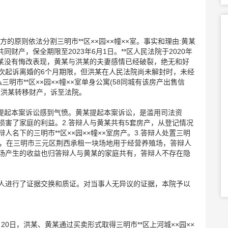
的原则依法分割三明市**区××园××幢××室。事实和理由:黄某
同财产，保全期限至2023年6月1日。**区人民法院于2020年
洪某没有悔改表现，黄某与洪某的夫妻感情已经破裂，绝无和好
次起诉离婚的6个月期限，但洪某在人民法院尚未解封时，未经
三明市**区××园××幢××室单身公寓(58同城有该房产出售信
止洪某转移财产，诉至法院。
某提起本案诉讼感到气愤。黄某提起本案诉讼，是滥用司法资
害了家庭的利益。2.答辩人与黄某共有5套房产，从登记情况
名下的三明市**区××园××幢××室房产。3.答辩人处置三明
创业，在三明市三元区荆西承租一块场地用于经营养殖场，答辩人
场产生的收益也归答辩人与黄某的家庭共有，答辩人不存在隐
人进行了证据交换和质证。对当事人无异议的证据，本院予以
8月20日，洪某、黄某通过买卖形式取得三明市**区上河城××园××