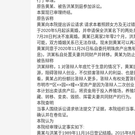
行了审理。
原告黄某、被告洪某到庭参加诉讼。
本案现已审理终结。
原告诉称
黄某向本院提出诉讼请求:请求本着照顾女方及无过错方
于2020年5月起诉离婚，并申请保全洪某名下的两处共
7月28日判决不准离婚。黄某已离家2年零2个月，
可能，双方婚姻关系已无法存续。现未到黄某可以再
黄某同意于2020年11月26日私自委托明珠房产出售私
息)，洪某私自处置夫妻共同财产并转移。黄某为防
被告辩称
洪某辩称，1.对答辩人年底忙于生意的情况下，黄
源，阻碍答辩人创业，不仅损害答辩人的利益、也是损
看，黄某占的份额比答辩人更多，答辩人有权处置答辩人
市明市**区××园××幢××室房产是因为答辩人二次
本计划出卖该房产后，将资金用于投入养殖场，养殖
藏、转移、变卖、毁损、挥霍夫妻共同财产的行为。
本院查明
当事人围绕诉讼请求依法提交了证据，本院组织当事
确认并在卷佐证。
本院认为
本院经审理认定事实如下:
黄某与洪某于1989年11月16日登记结婚。2015年