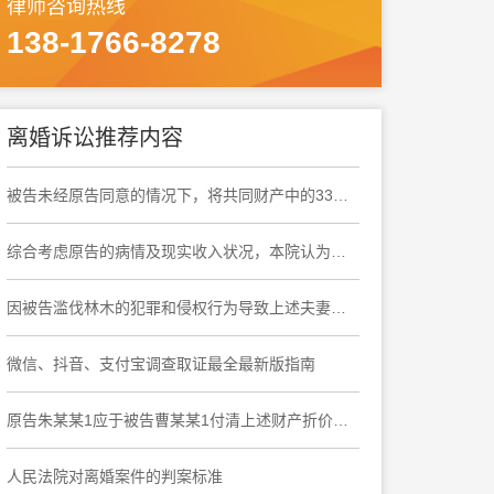
律师咨询热线
138-1766-8278
离婚诉讼推荐内容
被告未经原告同意的情况下，将共同财产中的33万元转移，原告要求分割该存款的诉求，符合法律规定中可以分割婚内共同财产的情形
综合考虑原告的病情及现实收入状况，本院认为原告可适当多分，酌定由原告分得案涉房屋处置总价款的60%为宜
因被告滥伐林木的犯罪和侵权行为导致上述夫妻共同所有的房产被法院强制执行，应认定被告的行为严重损害了夫妻共同财产利益，故原告起诉要求分割上述夫妻共同所有的房产有事实和法律依据，本院予以支持
微信、抖音、支付宝调查取证最全最新版指南
原告朱某某1应于被告曹某某1付清上述财产折价款之日起十日内协助被告曹某某1办理上海市奉贤区大叶公路***弄***号***室房屋产权变更登记手续
人民法院对离婚案件的判案标准