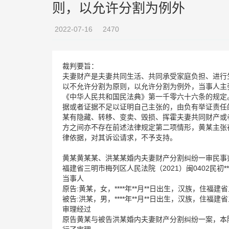
则，以允许分割为例外
2022-07-16
2470
裁判要旨：
夫妻财产是夫妻共同生活、共同承受家庭负担、进行
以不允许分割为原则，以允许分割为例外，当事人主
《中华人民共和国民法典》第一千零六十六条的规定
据或者证据不足以证明自己主张的，由负有举证责任
某有隐藏、转移、变卖、毁损、挥霍夫妻共同财产或
方之间亦不存在前述法律规定第二项情形，黄某主张
律依据，对其诉讼请求，不予支持。
黄某黄某某、洪某某婚内夫妻财产分割纠纷一审民事
福建省三明市梅列区人民法院（2021）闽0402民初***号2
当事人
原告:黄某，女，****年**月**日出生，汉族，住福建省
被告:洪某，男，****年**月**日出生，汉族，住福建省
审理经过
原告黄某与被告洪某婚内夫妻财产分割纠纷一案，本院