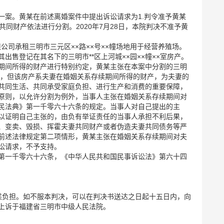
纷一案。黄某在前述离婚案件中提出诉讼请求为1.判令准予黄某
共同财产依法进行分割。2020年7月28日，本院判决不准予黄
限公司承租三明市三元区××路××号××幢场地用于经营养殖场。
售登记在其名下的三明市**区上河城××园××幢××室房产。
期间所得的财产进行特别约定，黄某主张在本案中分割的三明
人名下，但该房产系夫妻在婚姻关系存续期间所得的财产，为夫妻的
共同生活、共同承受家庭负担、进行生产和消费的重要保障，
原则，以允许分割为例外，当事人主张在婚姻关系存续期间对
民法典》第一千零六十六条的规定。当事人对自己提出的主
以证明自己主张的，由负有举证责任的当事人承担不利后果，
、变卖、毁损、挥霍夫妻共同财产或者伪造夫妻共同债务等严
前述法律规定第二项情形，黄某主张在婚姻关系存续期间对夫
讼请求，不予支持。
第一千零六十六条，《中华人民共和国民事诉讼法》第六十四
由黄某负担。如不服本判决，可以在判决书送达之日起十五日内，向
上诉于福建省三明市中级人民法院。