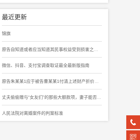
最近更新
锦旗
原告自知道或者应当知道其民事权益受到损害之日起六个月内提起诉讼，要求撤销民事调解书，于法有据
微信、抖音、支付宝调查取证最全最新版指南
原告朱某某1应于被告曹某某1付清上述财产折价款之日起十日内协助被告曹某某1办理上海市奉贤区大叶公路***弄***号***室房屋产权变更登记手续
丈夫偷偷赠与“女友们”的那些大额款项，妻子能否要求返还?
人民法院对离婚案件的判案标准