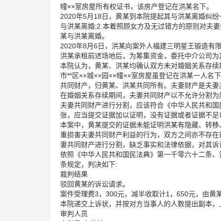
幢××室房屋所有权证书，该房产登记在洪某名下。
2020年5月18日，黄某到本院提起其与洪某离婚纠
与洪某离婚;2.本着照顾女方及无过错方的原则对夫妻
某与洪某离婚。
2020年8月6日，洪某向案外人福建三明星王锻造有
洪某承租前述场地后，为筹集资金，委托中介公司为其出
本院认为，黄某、洪某均确认双方未对婚姻关系存续
市**区××城××园××幢××室房屋虽登记在洪某一
共同财产，归黄某、洪某共同所有。夫妻财产是夫妻
在婚姻关系存续期间，夫妻共同财产以不允许分割为
夫妻共同财产进行分割，应该符合《中华人民共和国
张，应当提交证据加以证明，没有证据或者证据不足
本案中，黄某提交的证据未能证明洪某有隐藏、转移
重损害夫妻共同财产利益的行为，双方之间亦不存在
妻共同财产进行分割，缺乏事实和法律依据，对其诉
依照《中华人民共和国民法典》第一千零六十二条、
条规定，判决如下:
裁判结果
驳回黄某的诉讼请求。
案件受理费3，300元，减半收取计1，650元，
本院递交上诉状，并按对方当事人的人数提出副本，
审判人员