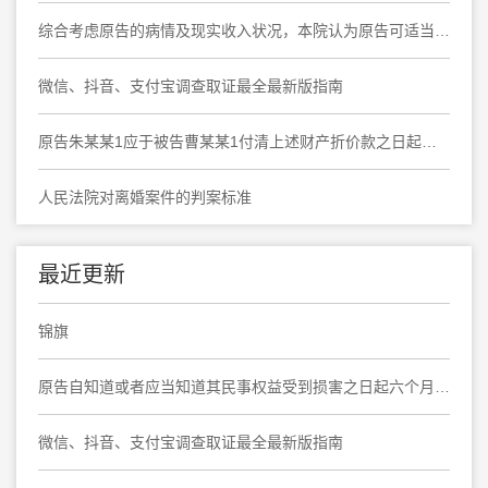
综合考虑原告的病情及现实收入状况，本院认为原告可适当多分，酌定由原告分得案涉房屋处置总价款的60%为宜
微信、抖音、支付宝调查取证最全最新版指南
原告朱某某1应于被告曹某某1付清上述财产折价款之日起十日内协助被告曹某某1办理上海市奉贤区大叶公路***弄***号***室房屋产权变更登记手续
人民法院对离婚案件的判案标准
最近更新
锦旗
原告自知道或者应当知道其民事权益受到损害之日起六个月内提起诉讼，要求撤销民事调解书，于法有据
微信、抖音、支付宝调查取证最全最新版指南