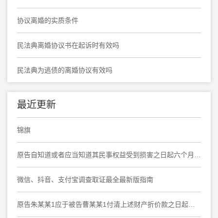
协议离婚的实质条件
民法典离婚协议书在起诉时有效吗
民法典为逃债的离婚协议有效吗
最近更新
锦旗
原告自知道或者应当知道其民事权益受到损害之日起六个月内提起诉讼，要求撤销民事调解书，于法有据
微信、抖音、支付宝调查取证最全最新版指南
原告朱某某1应于被告曹某某1付清上述财产折价款之日起十日内协助被告曹某某1办理上海市奉贤区大叶公路***弄***号***室房屋产权变更登记手续