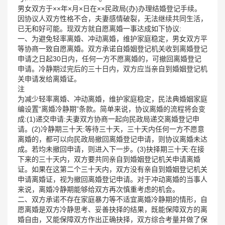
男女双方于××年×月×日在××民政局(办)办理结婚登记手续。
因协议人双方性格不合，夫妻感情破裂，无法继续共同生活，
已无和好可能。现双方就自愿离婚一事达成如下协议:
一、为避免轻率离婚、冲动离婚，维护家庭稳定，男女双方平
等协商一致自愿离婚。双方承诺自婚姻登记机关收到离婚登记
申请之日起30日内，任何一方不愿离婚的，可撤回离婚登记
申请。冷静期过完后的三十日内，双方应当亲自到婚姻登记机
关申请发给离婚证。
注
为减少轻率离婚、冲动离婚，维护家庭稳定，民法典婚姻家庭
编设置“离婚冷静期”条款。简单来说，协议离婚的流程将会变
成:(1)递交申请:夫妻双方协商一起向民政局递交离婚登记申
请。(2)冷静期三十天:等待三十天，三十天内任何一方不愿意
离婚的，都可以向民政局撤回离婚登记申请，则协议离婚未达
成。若均未撤回申请，则进入下一步。(3)抉择期三十天:在接
下来的三十天内，双方要共同亲自到婚姻登记机关申请离婚
证。如果在这第二个三十天内，双方没有亲自到婚姻登记机关
申请离婚证，视为撤回离婚登记申请。对于冲动离婚的当事人
来说，离婚冷静期能够给双方再次慎重考虑的机会。
二、双方承诺不存在家庭暴力等不适宜离婚冷静期的情形，自
愿离婚是双方冷静思考、妥善抉择的结果，既能保障双方的离
婚自由，又能保障双方作出正确抉择，双方综合考量并做了保