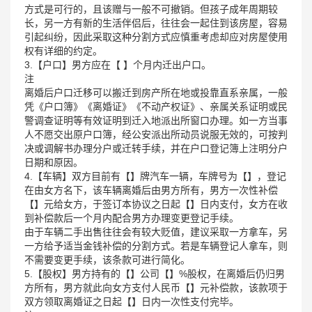
方式是可行的，且该赠与一般不可撤销。但孩子成年周期较
长，另一方有新的生活伴侣后，往往会一起住到该房屋，容易
引起纠纷，因此采取这种分割方式应慎重考虑却应对房屋使用
权有详细的约定。
3.【户口】男方应在【 】个月内迁出户口。
注
离婚后户口迁移可以搬迁到房产所在地或投靠直系亲属，一般
凭《户口簿》《离婚证》《不动产权证》、亲属关系证明或民
警调查证明等有效证明到迁入地派出所窗口办理。如一方当事
人不愿交出原户口簿，经公安派出所动员说服无效的，可按判
决或调解书办理分户或迁转手续，并在户口登记簿上注明分户
日期和原因。
4.【车辆】双方目前有【】牌汽车一辆，车牌号为【】，登记
在由女方名下，该车辆离婚后由男方所有，男方一次性补偿
【】元给女方，于签订本协议之日起【】日内支付，女方在收
到补偿款后一个月内配合男方办理变更登记手续。
由于车辆二手出售往往会有较大贬值，建议采取一方拿车，另
一方给予适当金钱补偿的分割方式。若是车辆登记人拿车，则
不需要变更手续，该条款可进行简化。
5.【股权】男方持有的【】公司【】%股权，在离婚后仍归男
方所有，男方就此向女方支付人民币【】元补偿款，该款项于
双方领取离婚证之日起【】日内一次性支付完毕。