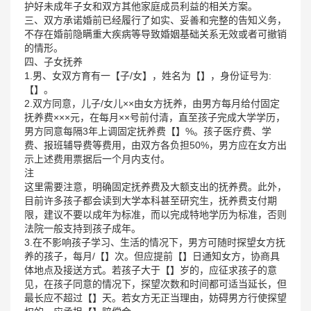
护好未成年子女和双方其他家庭成员利益的相关方案。
三、双方承诺婚前已经履行了如实、妥善和完整的告知义务，
不存在婚前隐瞒重大疾病等导致婚姻基础关系无效或者可撤销
的情形。
四、子女抚养
1.男、女双方育有一【子/女】，姓名为【】，身份证号为:
【】。
2.双方同意，儿子/女儿××由女方抚养，由男方每月给付固定
抚养费×××元，在每月××号前付清，直至孩子完成大学学历，
男方同意每隔3年上调固定抚养费【】%。孩子医疗费、学
费、报班辅导费等费用，由双方各负担50%，男方应在女方出
示上述费用票据后一个月内支付。
注
这里需要注意，明确固定抚养费及大额支出的抚养费。此外，
目前许多孩子都会读到大学本科甚至研究生，抚养费支付期
限，建议不要以成年为标准，而以完成特地学历为标准，否则
法院一般支持到孩子成年。
3.在不影响孩子学习、生活的情况下，男方可随时探望女方抚
养的孩子，每月/【】次。但应提前【】日通知女方，协商具
体地点及接送方式。若孩子大于【】岁的，应征求孩子的意
见，在孩子同意的情况下，探望次数和时间都可适当延长，但
最长应不超过【】天。若女方无正当理由，妨碍男方行使探望