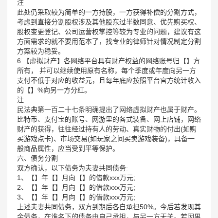
注
此处仍采取较为简单的一方持股，一方获得补偿的分割方式，
考虑到直接分割股权涉及其他股东过半数同意、优先购买权、
股权变更登记、公司运营权掌控等较为专业的问题，建议有这
方面需求的就不要用范本了，找专业的律师针对情况制定分割
方案较为稳妥。
6.【虚拟财产】各网络平台具有财产权益的网络账号归【】方
所有， 并可以继续使用原有名称，每个季度或年度向另一方
支付不低于对应的收益元，且每年底应按照平台官方统计收入
的【】%向另一方分红。
注
民法典第一百二十七条明确提出了网络虚拟财产也属于财产。
比特币、支付宝的账号、网游里的各式装备、网上店铺，网络
财产的获得，往往经过持有人的劳动、真实财物的付出(如购
买游戏点卡)、市场交易(如玩家之间买卖游戏装备)，具备一
般商品属性，应当受到平等保护。
六、债务分割
双方确认，以下债务为夫妻共同债务:
1、【】年【】月向【】的借款xxx万元;
2、【】年【】月向【】的借款xxx万元;
3、【】年【】月向【】的借款xxx万元;
上述夫妻共同债务，双方到期后各自承担50%。今后若发现其
余债务，在谁名下的债务由自己承担，与另一方无关。若因男