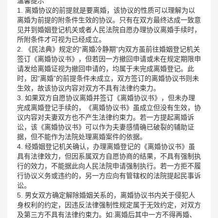
温馨提示
1. 离婚协议的前提就是要离婚，该协议的性质可以理解为以
离婚为前提的附条件生效的协议。只有在双方最终达成一致意
见并到婚姻登记机关或者人民法院自愿办理协议离婚手续时，
所附条件才可视为已经成立。
2. 《民法典》规定的“离婚冷静期”内双方虽前往婚姻登记机关
签订《离婚协议书》，但若因一方撤回申请或未在规定期限申
请发给离婚证视为撤回申请的，均属于未完成离婚登记。此
时，因“离婚”的前提条件未成立，双方签订的离婚协议书则未
生效，故该协议内容对双方不具有法律约束力。
3. 如果双方自愿协议离婚并签订《离婚协议书》，但未办理
完成离婚登记手续的，《离婚协议书》虽成立但没有生效，协
议内容对夫妻双方也不产生法律约束力。若一方提起离婚诉
讼，该《离婚协议书》可以作为夫妻感情确已破裂的辅助证
据，但不能作为法院处理离婚案件的依据。
4. 经婚姻登记机关确认，办理离婚登记的《离婚协议书》虽
具有法律效力，但因系属双方自愿协商的结果，不具有强制执
行的效力，不能据此向人民法院申请强制执行。若一方拒不履
行协议义务或违约的，另一方应向有管辖权的法院提起民事诉
讼。
5. 男女双方确定解除婚姻关系的，离婚协议书内关于侵犯人
身权利的约定，因违反法律强制性规定属于无效约定，对双方
及第三方不具有法律约束力。如:离婚后其中一方不得再婚、