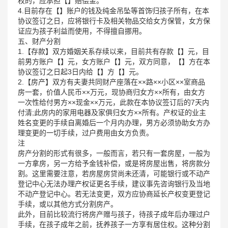
权的，应承担【】赔偿金。
4.目前存在【】账户的钱及纯金吊坠等首饰归孩子所有，在本
协议签订之日，应将银行卡及相关物品交给女方保管，女方保
证应为孩子利益而使用，不得擅自挪用。
五、财产分割
1.【存款】双方婚姻关系存续以来，目前共有存款【】元，目
前男方账户【】元，女方账户【】元，双方同意，【】方在本
协议签订之日起3日内给【】方【】元。
2.【房产】双方有夫妻共同财产座落在××路××小区××室商品
房一套，价值人民币××万元，现协商归女方××所有，由女方
一次性给付男方××现金××万元，此款在本协议签订后的7天内
付清;此房内的家用电器及家俱归女方××所有。产权证的业主
姓名变更的手续自离婚后一个月内办理，男方必须协助女方办
理变更的一切手续，过户费用由女方负责。
注
房产分割的形式有很多，一般而言，若只有一套房屋，一般为
一方拿房，另一方给予金钱补偿，或是将房屋出售，将房款分
割。这里需要注意，若房屋房贷尚未还清，可能银行或不动产
登记中心无法办理产权证更名手续，建议事先咨询银行及当地
不动产登记中心。若无法变更，双方应协商延长产权变更登记
手续，或以其他方式分割房产。
此外，目前比较流行将房产赠与孩子，待孩子成年后办理过户
手续，在孩子成年之前，抚养孩子一方享有居住权。这种分割