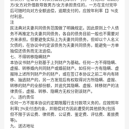
方/女方对外借款导致男方/女方承担责任的，一方在支付完毕
后可随时向对方全额追偿，逾期支付的，应按年利率【】%支
付利息。
注
民法典对夫妻共同债务范围做了明确规定。因此原则上个人债
务不再推定为夫妻共同债务，各自的债务目前一般也不需要对
方来承担。但要避免实际上为夫妻共同债务，但却以个人名义
欠债的，在协议中约定该债务为夫妻共同债务，能避免一方单
独偿还债务而无法追偿。
七、不得转移隐瞒财产
本协议书财产分割基于上列财产为基础。任何一方不得隐瞒、
虚报、转移婚内共同财产或婚前财产。如任何一方有隐瞒、虚
报除上述所列财产外的财产，或在签订本协议之前二年内有转
移、抽逃财产的，另一方发现后有权取得对方所隐瞒、虚报、
转移的财产的全部份额，并追究其隐瞒、虚报、转移财产的法
律责任，虚报、转移、隐瞒方无权分割该财产。
八、违约责任
任何一方不按本协议约定期限履行支付款项义务的，应按照年
利率[ ]%支付违约金，并赔偿对方因此遭受的其他损失(包括
但不限于诉讼费、律师费、公证费、鉴定费、评估费、差旅费
等)。
九、送达地址