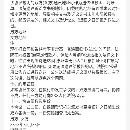
该协议载明的双方(各方)通讯地址可作为送达催款函、对账
单、法院送达诉讼文书的地址，因载明的地址有误或未及时告
知变更后的地址，导致相关文书及诉讼文书未能实际被接收
的、邮寄送达的，相关文书及诉讼文书退回之日即视为送达之
日。
男方地址:
女方地址:
注
现在打官司被告缺席率非常高，普遍面临“送达难”的问题。法
院在向被告(通常是借款人、保证人等)邮寄送达相关法律文书
时，往往出现邮寄送达因“原址查无此人”“迁移新址不明”“原写
地址不详”等被退回。如果无法送达给被告的话，法院经常采
用公告方式进行送达。公告送达能把诉讼周期拉得很长，有了
这句话，就可以避免这个问题。
十、约定管辖
如本协议生效后在执行中发生争议的，双方应协商解决，协商
不成，任何一方均可向XXX人民法院起诉。
十一、协议份数及生效
本协议一式三份，自婚姻登记机关颁发《离婚证》之日起生效
双方各执一份，一份交婚姻登记处备案。
男方: 女方:
××××年××月××日