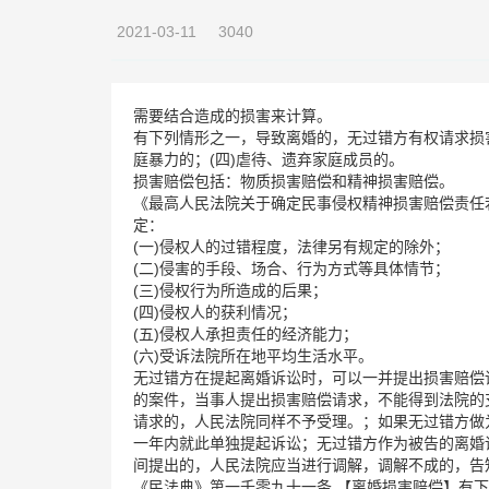
2021-03-11
3040
需要结合造成的损害来计算。
有下列情形之一，导致离婚的，无过错方有权请求损害赔
庭暴力的；(四)虐待、遗弃家庭成员的。
损害赔偿包括：物质损害赔偿和精神损害赔偿。
《最高人民法院关于确定民事侵权精神损害赔偿责任
定：
(一)侵权人的过错程度，法律另有规定的除外；
(二)侵害的手段、场合、行为方式等具体情节；
(三)侵权行为所造成的后果；
(四)侵权人的获利情况；
(五)侵权人承担责任的经济能力；
(六)受诉法院所在地平均生活水平。
无过错方在提起离婚诉讼时，可以一并提出损害赔偿
的案件，当事人提出损害赔偿请求，不能得到法院的
请求的，人民法院同样不予受理。；如果无过错方做
一年内就此单独提起诉讼；无过错方作为被告的离婚
间提出的，人民法院应当进行调解，调解不成的，告
《民法典》第一千零九十一条 【离婚损害赔偿】有