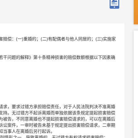
偿：(一)重婚的；(二)有配偶者与他人同居的；(三)实施家
若干问题的解释》第十条精神损害的赔偿数额根据以下因素确
请求，要求过错方承担赔偿责任，对于人民法院判决不准离婚
支持。无过错方不起诉离婚而单独依据该条规定提起损害赔偿
为被告，不同意离婚也不提起损害赔偿请求的，可以在离婚后
诉讼案件，一审时被告未基于规定提出损害赔偿请求，二审期
知当事人在离婚后另行起诉。
下列情形之一，导致离婚的，无过错方有权请求损害赔偿：