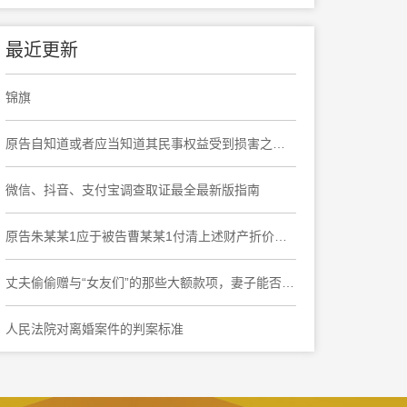
最近更新
锦旗
原告自知道或者应当知道其民事权益受到损害之日起六个月内提起诉讼，要求撤销民事调解书，于法有据
微信、抖音、支付宝调查取证最全最新版指南
原告朱某某1应于被告曹某某1付清上述财产折价款之日起十日内协助被告曹某某1办理上海市奉贤区大叶公路***弄***号***室房屋产权变更登记手续
丈夫偷偷赠与“女友们”的那些大额款项，妻子能否要求返还?
人民法院对离婚案件的判案标准